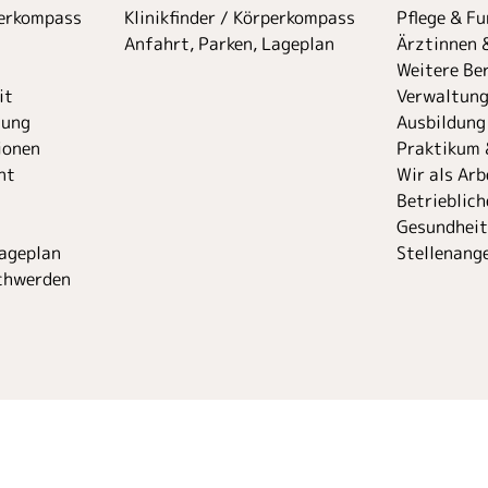
perkompass
Klinikfinder / Körperkompass
Pflege & F
Anfahrt, Parken, Lageplan
Ärztinnen 
Weitere Ber
it
Verwaltung
uung
Ausbildung
ionen
Praktikum 
nt
Wir als Arb
Betrieblich
Gesundhei
Lageplan
Stellenang
chwerden