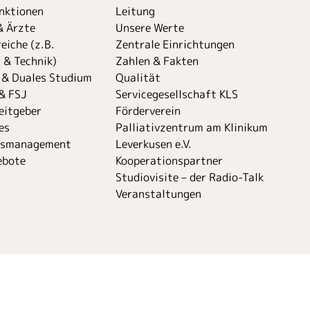
unktionen
Leitung
& Ärzte
Unsere Werte
eiche (z.B.
Zentrale Einrichtungen
 & Technik)
Zahlen & Fakten
 & Duales Studium
Qualität
& FSJ
Servicegesellschaft KLS
eitgeber
Förderverein
es
Palliativzentrum am Klinikum
tsmanagement
Leverkusen e.V.
ebote
Kooperationspartner
Studiovisite – der Radio-Talk
Veranstaltungen