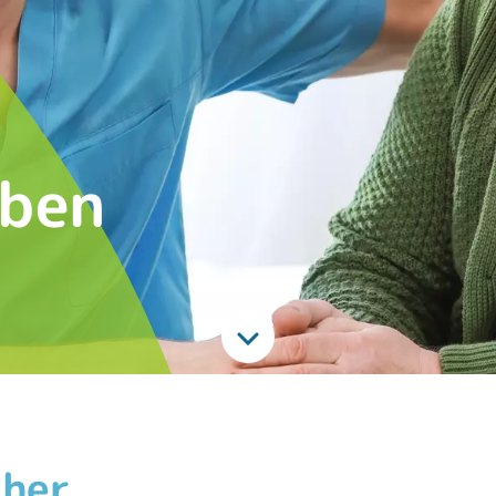
eben
cher