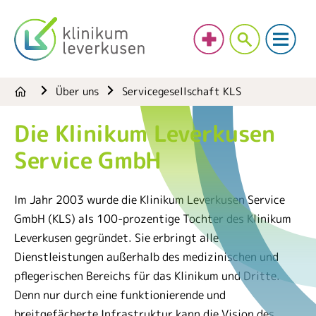
Über uns
Servicegesellschaft KLS
Die Klinikum Leverkusen
Service GmbH
Im Jahr 2003 wurde die Klinikum Leverkusen Service
GmbH (KLS) als 100-prozentige Tochter des Klinikum
Leverkusen gegründet. Sie erbringt alle
Dienstleistungen außerhalb des medizinischen und
pflegerischen Bereichs für das Klinikum und Dritte.
Denn nur durch eine funktionierende und
breitgefächerte Infrastruktur kann die Vision des