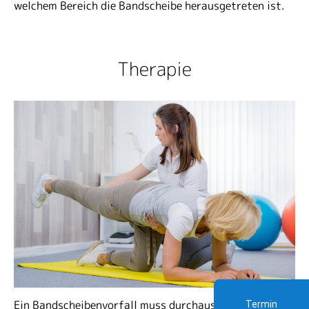
welchem Bereich die Bandscheibe herausgetreten ist.
Therapie
Ein Bandscheibenvorfall muss durchaus nicht immer
Termin