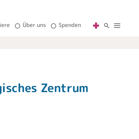
iere
Über uns
Spenden
gisches Zentrum