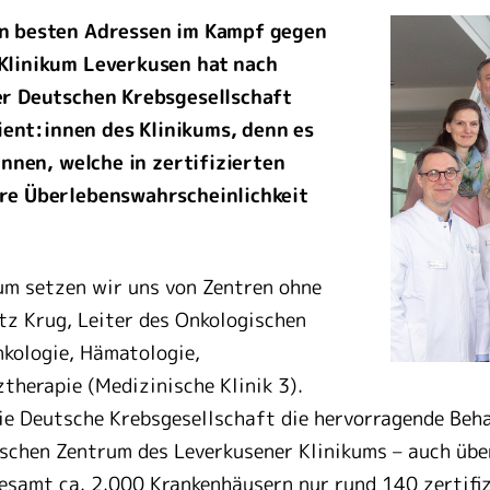
en besten Adressen im Kampf gegen
Klinikum Leverkusen hat nach
er Deutschen Krebsgesellschaft
tient:innen des Klinikums, denn es
innen, welche in zertifizierten
re Überlebenswahrscheinlichkeit
rum setzen wir uns von Zentren ohne
Utz Krug, Leiter des Onkologischen
nkologie, Hämatologie,
therapie (Medizinische Klinik 3).
die Deutsche Krebsgesellschaft die hervorragende Be
schen Zentrum des Leverkusener Klinikums – auch übe
gesamt ca. 2.000 Krankenhäusern nur rund 140 zertif