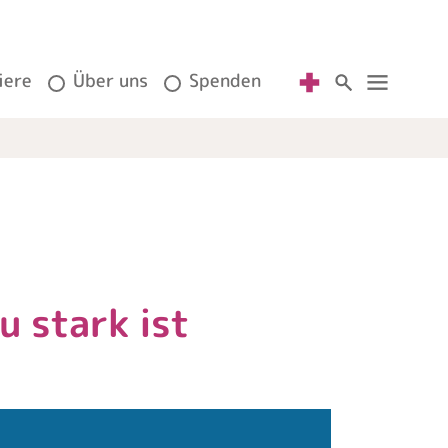
iere
Über uns
Spenden
 stark ist