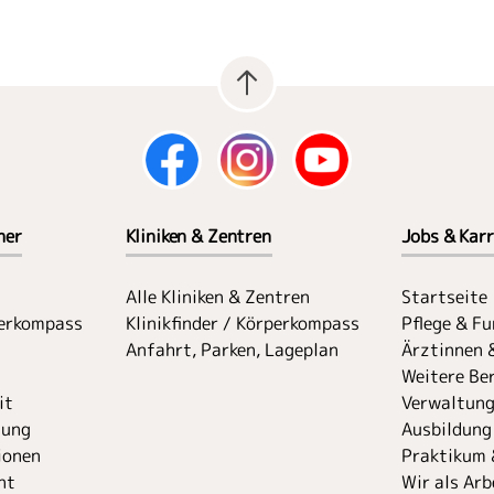
her
Kliniken & Zentren
Jobs & Karr
Alle Kliniken & Zentren
Startseite
perkompass
Klinikfinder / Körperkompass
Pflege & F
Anfahrt, Parken, Lageplan
Ärztinnen 
Weitere Ber
it
Verwaltung
uung
Ausbildung
ionen
Praktikum 
nt
Wir als Arb