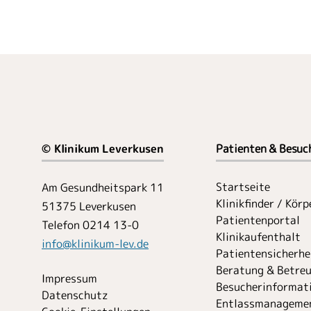
© Klinikum Leverkusen
Patienten & Besuc
Startseite
Am Gesundheitspark 11
Klinikfinder / Kör
51375 Leverkusen
Patientenportal
Telefon 0214 13-0
Klinikaufenthalt
info
@
klinikum-lev.de
Patientensicherhe
Beratung & Betre
Impressum
Besucher­informat
Datenschutz
Entlassmanageme