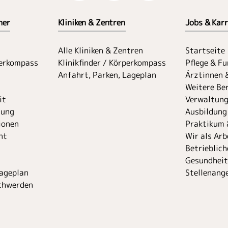
her
Kliniken & Zentren
Jobs & Karr
Alle Kliniken & Zentren
Startseite
perkompass
Klinikfinder / Körperkompass
Pflege & F
Anfahrt, Parken, Lageplan
Ärztinnen 
Weitere Ber
it
Verwaltung
uung
Ausbildung
ionen
Praktikum 
nt
Wir als Arb
Betrieblich
Gesundhei
Lageplan
Stellenang
chwerden