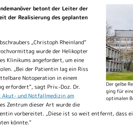
andemanöver betont der Leiter der
eit der Realisierung des geplanten
bschraubers „Christoph Rheinland“
wochvormittag wurde der Helikopter
es Klinikums angefordert, um eine
len. „Bei der Patientin lag ein Riss
ttelbare Notoperation in einem
Der gelbe R
 erfordert“, sagt Priv.-Doz. Dr.
ging für ein
r Akut- und Notfallmedizin am
optimalen B
nes Zentrum dieser Art wurde die
entin vorbereitet. „Diese ist so weit entfernt, dass
uten könnte.“