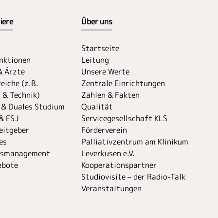
iere
Über uns
Startseite
unktionen
Leitung
& Ärzte
Unsere Werte
eiche (z.B.
Zentrale Einrichtungen
 & Technik)
Zahlen & Fakten
 & Duales Studium
Qualität
& FSJ
Servicegesellschaft KLS
eitgeber
Förderverein
es
Palliativzentrum am Klinikum
tsmanagement
Leverkusen e.V.
ebote
Kooperationspartner
Studiovisite – der Radio-Talk
Veranstaltungen