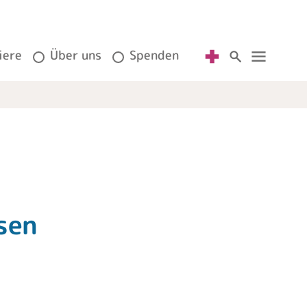
iere
Über uns
Spenden
sen