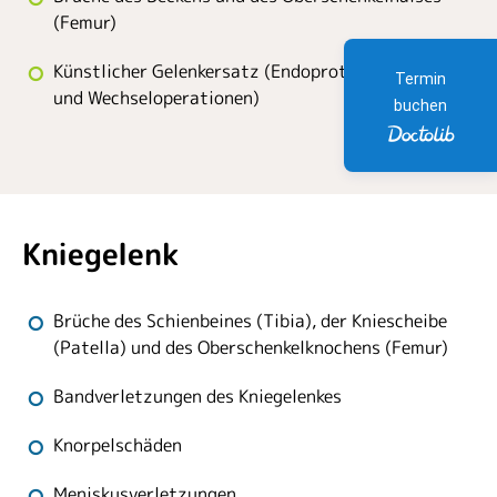
(Femur)
Künstlicher Gelenkersatz (Endoprothetik der Hüfte
Termin
und Wechseloperationen)
buchen
Kniegelenk
Brüche des Schienbeines (Tibia), der Kniescheibe
(Patella) und des Oberschenkelknochens (Femur)
Bandverletzungen des Kniegelenkes
Knorpelschäden
Meniskusverletzungen