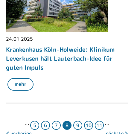
24.01.2025
Krankenhaus Köln-Holweide: Klinikum
Leverkusen hält Lauterbach-Idee für
guten Impuls
mehr
…
…
5
6
7
8
9
10
11
vorherige
nächste