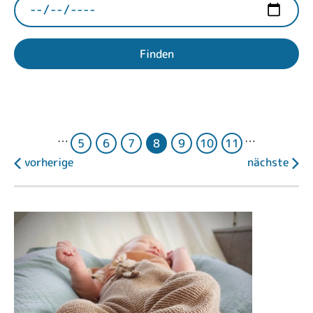
Finden
…
…
5
6
7
8
9
10
11
vorherige
nächste